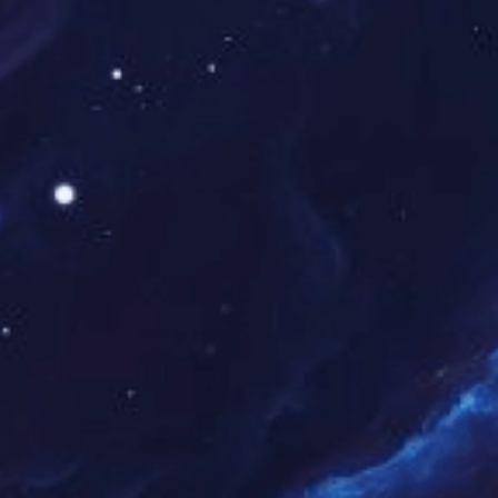
3 - 1
切尔西
112 - 105
热火
1 - 3
阿尔卡拉斯
3 - 0
巴西男排
必发交易热点
实时资金流向
曼城 vs 阿森纳
主胜热
皇马 vs 巴萨
平局热