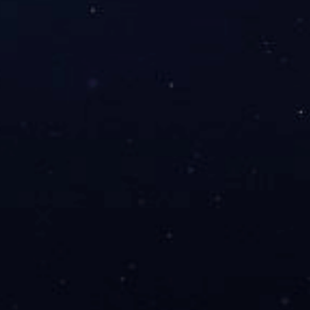
+
+
联系方式
帮助中心
用户反馈
隐私政策