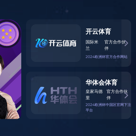
实时比分
今日赛程
赛事结果
数据统计
必发分析
查看全部 >
西甲
HT
1 - 1
皇马
巴萨
胜
平
负
2.10
3.20
3.50