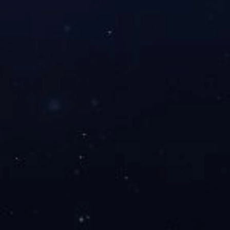
接
体育项目
足球
篮球
NBA
网球