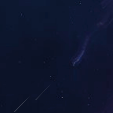
23:00
意甲
A
🏆 最新赛果
赛事
主队