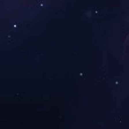
实时监测各大市场资金流向，识别热门选项。
❓ 常见问题
必发指数如何计算？
必发指数基于实时交易量、赔率变化和市场需求